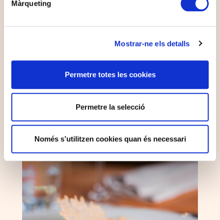
Màrqueting
The best ways to enjoy summer at Hotel Terradets!
Relax by the pool, dive into the lake, enjoy magical sunsets, live
music under the stars, water fun and stargazing...
Mostrar-ne els detalls
TO SEE MORE
Permetre totes les cookies
Permetre la selecció
Només s’utilitzen cookies quan és necessari