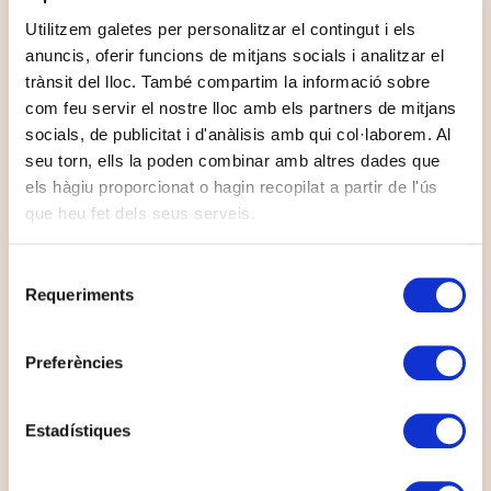
Utilitzem galetes per personalitzar el contingut i els
anuncis, oferir funcions de mitjans socials i analitzar el
trànsit del lloc. També compartim la informació sobre
com feu servir el nostre lloc amb els partners de mitjans
socials, de publicitat i d'anàlisis amb qui col·laborem. Al
seu torn, ells la poden combinar amb altres dades que
els hàgiu proporcionat o hagin recopilat a partir de l'ús
que heu fet dels seus serveis.
Selecció
Requeriments
de
consentiment
Preferències
YOUR BEST SUMMER, AT
TERRADETS
Estadístiques
SUMMER 2026