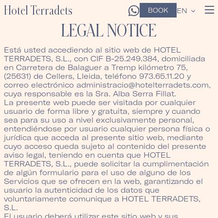
Hotel Terradets
BOOK
EN
LEGAL NOTICE
Está usted accediendo al sitio web de HOTEL
TERRADETS, S.L., con CIF B-25.249.384, domiciliada
en Carretera de Balaguer a Tremp kilómetro 75,
(25631) de Cellers, Lleida, teléfono 973.65.11.20 y
correo electrónico administracio@hotelterradets.com,
cuya responsable es la Sra. Alba Serra Fillat.
La presente web puede ser visitada por cualquier
usuario de forma libre y gratuita, siempre y cuando
sea para su uso a nivel exclusivamente personal,
entendiéndose por usuario cualquier persona física o
jurídica que acceda al presente sitio web, mediante
cuyo acceso queda sujeto al contenido del presente
aviso legal, teniendo en cuenta que HOTEL
TERRADETS, S.L., puede solicitar la cumplimentación
de algún formulario para el uso de alguno de los
Servicios que se ofrecen en la web, garantizando el
usuario la autenticidad de los datos que
voluntariamente comunique a HOTEL TERRADETS,
S.L.
El usuario deberá utilizar este sitio web y sus