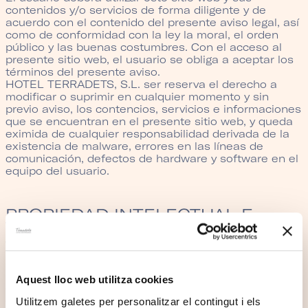
contenidos y/o servicios de forma diligente y de
acuerdo con el contenido del presente aviso legal, así
como de conformidad con la ley la moral, el orden
público y las buenas costumbres. Con el acceso al
presente sitio web, el usuario se obliga a aceptar los
términos del presente aviso.
HOTEL TERRADETS, S.L. ser reserva el derecho a
modificar o suprimir en cualquier momento y sin
previo aviso, los contencios, servicios e informaciones
que se encuentran en el presente sitio web, y queda
eximida de cualquier responsabilidad derivada de la
existencia de malware, errores en las líneas de
comunicación, defectos de hardware y software en el
equipo del usuario.
PROPIEDAD INTELECTUAL E
INDUSTRIAL
Son propiedad de HOTEL TERRADETS, S.L., y se
hallan protegidos por las leyes españolas todos los
Aquest lloc web utilitza cookies
derechos de propiedad intelectual e industrial sobre
cualquier contenido del presente sitio web, quedando
Utilitzem galetes per personalitzar el contingut i els