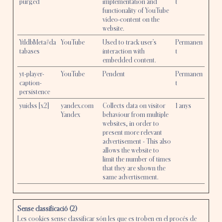
purged
implementation and
t
functionality of YouTube
video-content on the
website.
YtIdbMeta#da
YouTube
Used to track user’s
Permanen
tabases
interaction with
t
embedded content.
yt-player-
YouTube
Pendent
Permanen
caption-
t
persistence
yuidss [x2]
yandex.com
Collects data on visitor
1 anys
Yandex
behaviour from multiple
websites, in order to
present more relevant
advertisement - This also
allows the website to
limit the number of times
that they are shown the
same advertisement.
Sense classificació (2)
Les cookies sense classificar són les que es troben en el procés de