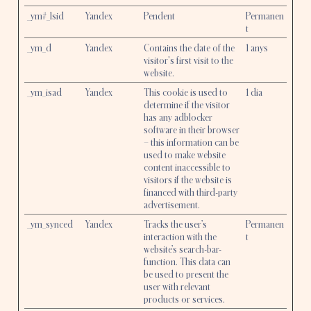
_ym#_lsid
Yandex
Pendent
Permanen
t
_ym_d
Yandex
Contains the date of the
1 anys
visitor's first visit to the
website.
_ym_isad
Yandex
This cookie is used to
1 dia
determine if the visitor
has any adblocker
software in their browser
– this information can be
used to make website
content inaccessible to
visitors if the website is
financed with third-party
advertisement.
_ym_synced
Yandex
Tracks the user’s
Permanen
interaction with the
t
website’s search-bar-
function. This data can
be used to present the
user with relevant
products or services.