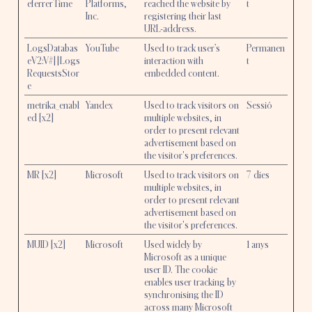
eferrerTime
Platforms,
reached the website by
t
Inc.
registering their last
URL-address.
LogsDatabas
YouTube
Used to track user’s
Permanen
eV2:V#||Logs
interaction with
t
RequestsStor
embedded content.
e
metrika_enabl
Yandex
Used to track visitors on
Sessió
ed [x2]
multiple websites, in
order to present relevant
advertisement based on
the visitor's preferences.
MR [x2]
Microsoft
Used to track visitors on
7 dies
multiple websites, in
order to present relevant
advertisement based on
the visitor's preferences.
MUID [x2]
Microsoft
Used widely by
1 anys
Microsoft as a unique
user ID. The cookie
enables user tracking by
synchronising the ID
across many Microsoft