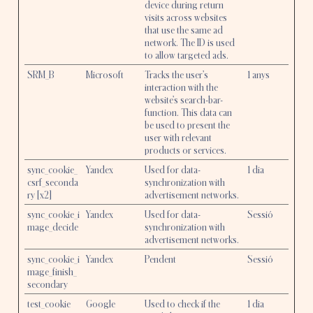
device during return
visits across websites
that use the same ad
network. The ID is used
to allow targeted ads.
SRM_B
Microsoft
Tracks the user’s
1 anys
interaction with the
website’s search-bar-
function. This data can
be used to present the
user with relevant
products or services.
sync_cookie_
Yandex
Used for data-
1 dia
csrf_seconda
synchronization with
ry [x2]
advertisement networks.
sync_cookie_i
Yandex
Used for data-
Sessió
mage_decide
synchronization with
advertisement networks.
sync_cookie_i
Yandex
Pendent
Sessió
mage_finish_
secondary
test_cookie
Google
Used to check if the
1 dia