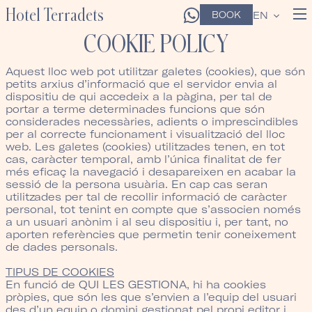
Hotel Terradets
BOOK
EN
COOKIE POLICY
Aquest lloc web pot utilitzar galetes (cookies), que són
petits arxius d’informació que el servidor envia al
dispositiu de qui accedeix a la pàgina, per tal de
portar a terme determinades funcions que són
considerades necessàries, adients o imprescindibles
per al correcte funcionament i visualització del lloc
web. Les galetes (cookies) utilitzades tenen, en tot
cas, caràcter temporal, amb l’única finalitat de fer
més eficaç la navegació i desapareixen en acabar la
sessió de la persona usuària. En cap cas seran
utilitzades per tal de recollir informació de caràcter
personal, tot tenint en compte que s’associen només
a un usuari anònim i al seu dispositiu i, per tant, no
aporten referències que permetin tenir coneixement
de dades personals.
TIPUS DE COOKIES
En funció de QUI LES GESTIONA, hi ha cookies
pròpies, que són les que s’envien a l’equip del usuari
des d’un equip o domini gestionat pel propi editor i