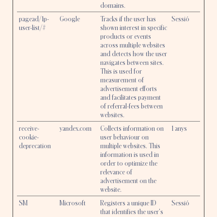
domains.
pagead/1p-
Google
Tracks if the user has
Sessió
user-list/#
shown interest in specific
products or events
across multiple websites
and detects how the user
navigates between sites.
This is used for
measurement of
advertisement efforts
and facilitates payment
of referral-fees between
websites.
receive-
yandex.com
Collects information on
1 anys
cookie-
user behaviour on
deprecation
multiple websites. This
information is used in
order to optimize the
relevance of
advertisement on the
website.
SM
Microsoft
Registers a unique ID
Sessió
that identifies the user's