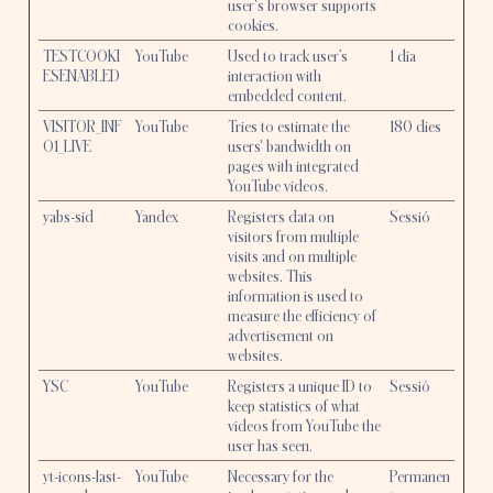
user's browser supports
cookies.
TESTCOOKI
YouTube
Used to track user’s
1 dia
ESENABLED
interaction with
embedded content.
VISITOR_INF
YouTube
Tries to estimate the
180 dies
O1_LIVE
users' bandwidth on
pages with integrated
YouTube videos.
yabs-sid
Yandex
Registers data on
Sessió
visitors from multiple
visits and on multiple
websites. This
information is used to
measure the efficiency of
advertisement on
websites.
YSC
YouTube
Registers a unique ID to
Sessió
keep statistics of what
videos from YouTube the
user has seen.
yt-icons-last-
YouTube
Necessary for the
Permanen