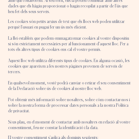
amb qui col·laborem. Al seu torn, ells la poden combinar amb altres
dades que els hàgiu proporcionat o hagin recopilat a partir de l'ús que
heu fet dels seus serveis.
Les cookies són petits arxius de text que els llocs web poden utilitzar
perquè l’usuari en pugui fer un ús més eficient.
La llei estableix que podem emmagatzemar cookies al vostre dispositiu
si són estrictament necessàries per al funcionament d'aquest lloc. Per a
tots els altres tipus de cookies ens cal el vostre permís.
Aquest lloc web utilitza diferents tipus de cookies. En alguna ocasió, les
cookies que apareixen a les nostres pàgines provenen de serveis de
tercers.
En qualsevol moment, vostè podrà canviar o retirar el seu consentiment
de la Declaració sobre ús de cookies al nostre lloc web.
Pot obtenir més informació sobre nosaltres, sobre cóm contactar-nos i
sobre la nostra forma de processar dates personals a la nostra Política
de privacitat.
Si us plau, en el moment de contactar amb nosaltres en relació al vostre
consentiment, feu-ne constar la identificació i la data.
El vostre consentiment s'aplica als dominis següents: