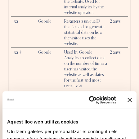
the website. Used for
internal analytics by the
website operator.
_ga
Google
Registers a unique ID
2 anys
that is used to generate
statistical data on how
the visitor uses the
website.
_ga_#
Google
Used by Google
2 anys
Analytics to collect data
on the number of times a
user has visited the
website as well as dates
for the first and most
recent visit.
_ym_retryReq
Yandex
Registers statistical data
Permanen
s
on users' behaviour on
t
the website. Used for
internal analytics by the
website operator.
Aquest lloc web utilitza cookies
_ym3:0_reqN
Yandex
Registers statistical data
Permanen
um
on users' behaviour on
t
Utilitzem galetes per personalitzar el contingut i els
the website. Used for
anuncis, oferir funcions de mitjans socials i analitzar el