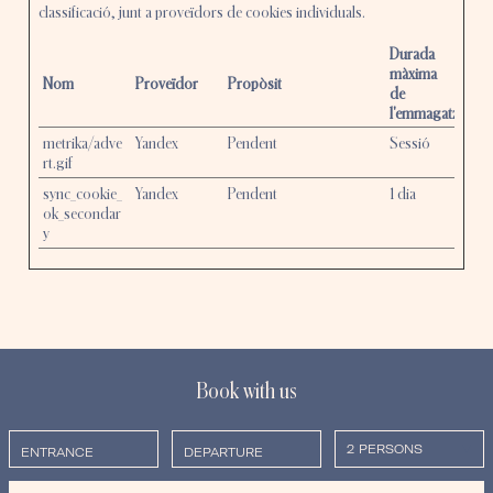
classificació, junt a proveïdors de cookies individuals.
Durada
màxima
Nom
Proveïdor
Propòsit
de
l'emmagatzemat
metrika/adve
Yandex
Pendent
Sessió
rt.gif
sync_cookie_
Yandex
Pendent
1 dia
ok_secondar
y
Book with us