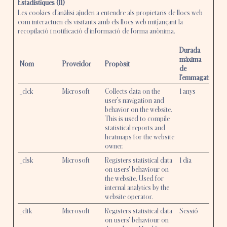
Estadístiques (11)
Les cookies d’anàlisi ajuden a entendre als propietaris de llocs web
com interactuen els visitants amb els llocs web mitjançant la
recopilació i notificació d'informació de forma anònima.
Durada
màxima
Nom
Proveïdor
Propòsit
de
l'emmagatzemat
_clck
Microsoft
Collects data on the
1 anys
user’s navigation and
behavior on the website.
This is used to compile
statistical reports and
heatmaps for the website
owner.
_clsk
Microsoft
Registers statistical data
1 dia
on users' behaviour on
the website. Used for
internal analytics by the
website operator.
_cltk
Microsoft
Registers statistical data
Sessió
on users' behaviour on