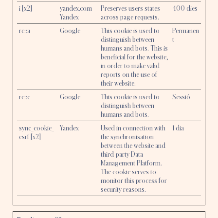
i [x2]
yandex.com
Preserves users states
400 dies
Yandex
across page requests.
rc::a
Google
This cookie is used to
Permanen
distinguish between
t
humans and bots. This is
beneficial for the website,
in order to make valid
reports on the use of
their website.
rc::c
Google
This cookie is used to
Sessió
distinguish between
humans and bots.
sync_cookie_
Yandex
Used in connection with
1 dia
csrf [x2]
the synchronisation
between the website and
third-party Data
Management Platform.
The cookie serves to
monitor this process for
security reasons.