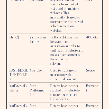
visitors from multiple
visits and on multiple
websites. This
information is used to
measure the efficiency of
advertisement on
websites.
bh [x2]
yandex.com
Collects data on user
400 dies
Yandex
behaviour and
interaction in order to
optimize the website and
make advertisement on
the website more
relevant.
LAST_RESUL
YouTube
Used to track user’s
Sessió
T_ENTRY_KE
interaction with
Y
embedded content.
lastExternalR
Meta
Detects how the user
Permanen
eferrer
Platforms,
reached the website by
t
Inc.
registering their last
URL-address.
lastExternalR
Meta
Detects how the user
Permanen