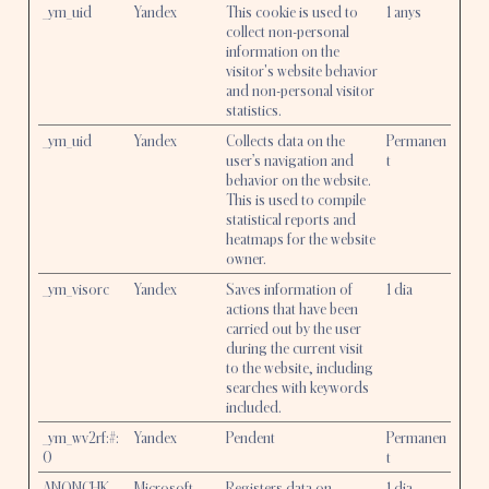
_ym_uid
Yandex
This cookie is used to
1 anys
collect non-personal
information on the
visitor's website behavior
and non-personal visitor
statistics.
_ym_uid
Yandex
Collects data on the
Permanen
user’s navigation and
t
behavior on the website.
This is used to compile
statistical reports and
heatmaps for the website
owner.
_ym_visorc
Yandex
Saves information of
1 dia
actions that have been
carried out by the user
during the current visit
to the website, including
searches with keywords
included.
_ym_wv2rf:#:
Yandex
Pendent
Permanen
0
t
ANONCHK
Microsoft
Registers data on
1 dia