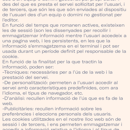
des del que es presta el servei sol·licitat per l’usuari, i
de tercers, que són les que són enviades al dispositiu
de l’usuari des d’un equip o domini no gestionat per
l’editor.
En funció del temps que romanen actives, existeixen
les de sessió (son les dissenyades per recollir i
emmagatzemar informació mentre l’usuari accedeix a
una pagina web, i les persistents, en les que la
informació s’emmagatzema en el terminal i pot ser
usada durant un període definit pel responsable de la
cookie.
En funció de la finalitat per la que tractin la
informació, poden ser:
-Tècniques: necessàries per a l’ús de la web i la
prestació del servei.
-De personalització: permeten a l’usuari accedir al
servei amb característiques predefinides, com ara
l’idioma, el tipus de navegador, etc.
-D’anàlisi: recullen informació de l’ús que es fa de la
web.
-Publicitàries: recullen informació sobre les
preferències i eleccions personals dels usuaris.
Les cookies utilitzades en el nostre lloc web són de
sessió i de tercers, i ens permeten emmagatzemar i
accedir a informació relativa a l’idioma i al tipus de