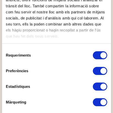
internal analytics by the
trànsit del lloc. També compartim la informació sobre
website operator.
com feu servir el nostre lloc amb els partners de mitjans
c.gif
Microsoft
Collects data on the
Sessió
user’s navigation and
socials, de publicitat i d'anàlisis amb qui col·laborem. Al
behavior on the website.
seu torn, ells la poden combinar amb altres dades que
This is used to compile
els hàgiu proporcionat o hagin recopilat a partir de l'ús
statistical reports and
heatmaps for the website
que heu fet dels seus serveis.
owner.
yandexuid
yandex.com
Registers data on
400 dies
Selecció
[x2]
Yandex
visitors' website-
Requeriments
de
behaviour. This is used
for internal analysis and
consentiment
website optimization.
Preferències
ymex
yandex.com
Registers data on
1 anys
visitors' website-
behaviour. This is used
Estadístiques
for internal analysis and
website optimization.
Màrqueting
Màrqueting (48)
Les cookies de màrqueting s'utilitzen per rastrejar els visitants a