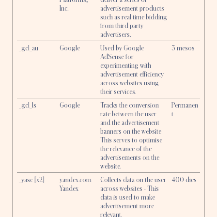
Inc.
advertisement products
such as real time bidding
from third party
advertisers.
_gcl_au
Google
Used by Google
3 mesos
AdSense for
experimenting with
advertisement efficiency
across websites using
their services.
_gcl_ls
Google
Tracks the conversion
Permanen
rate between the user
t
and the advertisement
banners on the website -
This serves to optimise
the relevance of the
advertisements on the
website.
_yasc [x2]
yandex.com
Collects data on the user
400 dies
Yandex
across websites - This
data is used to make
advertisement more
relevant.