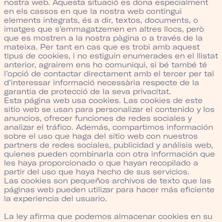
nostra web. Aquesta situació es dona especialment
en els cassos en que la nostra web contingui
elements integrats, és a dir, textos, documents, o
imatges que s’emmagatzemen en altres llocs, però
que es mostren a la nostra pàgina o a través de la
mateixa. Per tant en cas que es trobi amb aquest
tipus de cookies, i no estiguin enumerades en el llistat
anterior, agrairem ens ho comuniqui, si bé també té
l’opció de contactar directament amb el tercer per tal
d’interessar informació necessària respecte de la
garantia de protecció de la seva privacitat.
Esta página web usa cookies. Las cookies de este
sitio web se usan para personalizar el contenido y los
anuncios, ofrecer funciones de redes sociales y
analizar el tráfico. Además, compartimos información
sobre el uso que haga del sitio web con nuestros
partners de redes sociales, publicidad y análisis web,
quienes pueden combinarla con otra información que
les haya proporcionado o que hayan recopilado a
partir del uso que haya hecho de sus servicios.
Las cookies son pequeños archivos de texto que las
páginas web pueden utilizar para hacer más eficiente
la experiencia del usuario.
La ley afirma que podemos almacenar cookies en su