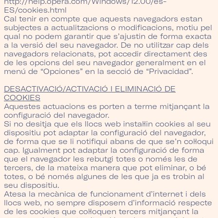
http://help.opera.com/Windows/12.00/es-
ES/cookies.html
Cal tenir en compte que aquests navegadors estan
subjectes a actualitzacions o modificacions, motiu pel
qual no podem garantir que s’ajustin de forma exacta
a la versió del seu navegador. De no utilitzar cap dels
navegadors relacionats, pot accedir directament des
de les opcions del seu navegador generalment en el
menú de “Opciones” en la secció de “Privacidad”.
DESACTIVACIÓ/ACTIVACIÓ I ELIMINACIÓ DE
COOKIES
Aquestes actuacions es porten a terme mitjançant la
configuració del navegador.
Si no desitja que els llocs web instal·lin cookies al seu
dispositiu pot adaptar la configuració del navegador,
de forma que se li notifiqui abans de que se’n col·loqui
cap. Igualment pot adaptar la configuració de forma
que el navegador les rebutgi totes o només les de
tercers, de la mateixa manera que pot eliminar, o bé
totes, o bé només algunes de les que ja es trobin al
seu dispositiu.
Atesa la mecànica de funcionament d’internet i dels
llocs web, no sempre disposem d’informació respecte
de les cookies que col·loquen tercers mitjançant la