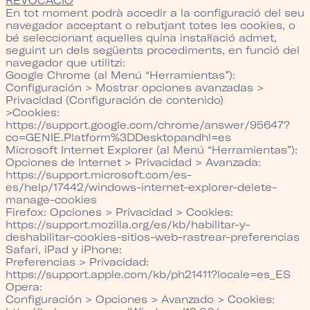
REVOCACIÓ
En tot moment podrà accedir a la configuració del seu
navegador acceptant o rebutjant totes les cookies, o
bé seleccionant aquelles quina instal·lació admet,
seguint un dels següents procediments, en funció del
navegador que utilitzi:
Google Chrome
(al Menú “Herramientas”):
Configuración > Mostrar opciones avanzadas >
Privacidad (Configuración de contenido)
>Cookies:
https://support.google.com/chrome/answer/95647?
co=GENIE.Platform%3DDesktopandhl=es
Microsoft Internet Explorer
(al Menú “Herramientas”):
Opciones de Internet > Privacidad > Avanzada:
https://support.microsoft.com/es-
es/help/17442/windows-internet-explorer-delete-
manage-cookies
Firefox:
Opciones > Privacidad > Cookies:
https://support.mozilla.org/es/kb/habilitar-y-
deshabilitar-cookies-sitios-web-rastrear-preferencias
Safari, iPad y iPhone:
Preferencias > Privacidad:
https://support.apple.com/kb/ph21411?locale=es_ES
Opera:
Configuración > Opciones > Avanzado > Cookies: