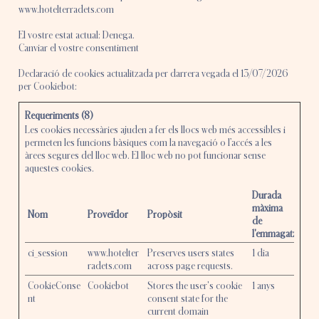
www.hotelterradets.com
El vostre estat actual: Denega.
Canviar el vostre consentiment
Declaració de cookies actualitzada per darrera vegada el 13/07/2026
per
Cookiebot
:
Requeriments (8)
Les cookies necessàries ajuden a fer els llocs web més accessibles i
permeten les funcions bàsiques com la navegació o l’accés a les
àrees segures del lloc web. El lloc web no pot funcionar sense
aquestes cookies.
Durada
màxima
Nom
Proveïdor
Propòsit
de
l'emmagatzemat
ci_session
www.hotelter
Preserves users states
1 dia
radets.com
across page requests.
CookieConse
Cookiebot
Stores the user's cookie
1 anys
nt
consent state for the
current domain