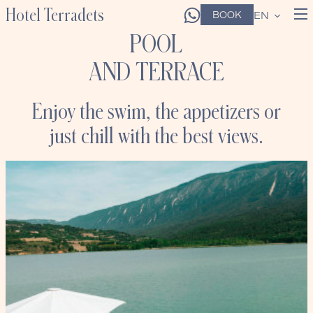
Hotel Terradets
BOOK
EN
POOL
AND TERRACE
Enjoy the swim, the appetizers or
just chill with the best views.