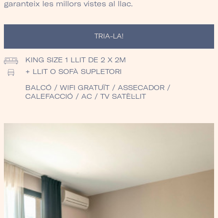
garanteix les millors vistes al llac.
TRIA-LA!
KING SIZE
1 LLIT DE 2 X 2M
+ LLIT O SOFÀ SUPLETORI
BALCÓ / WIFI GRATUÏT / ASSECADOR /
CALEFACCIÓ / AC / TV SATÈL·LIT