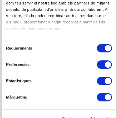
com feu servir el nostre lloc amb els partners de mitjans
Una habitació confortable amb tot el que cal per
socials, de publicitat i d'anàlisis amb qui col·laborem. Al
sentir-se còmode. Com a casa, sense haver de fer-se
seu torn, ells la poden combinar amb altres dades que
el llit.
els hàgiu proporcionat o hagin recopilat a partir de l'ús
que heu fet dels seus serveis.
TRIA-LA!
Selecció
MATRIMONI
1 LLIT DE 1,60 M X 1,80 M
Requeriments
de
TWIN
2 LLITS DE 1M X 2M
consentiment
BALCÓ / WIFI GRATUÏT / ASSECADOR /
Preferències
CALEFACCIÓ / AC / TV SATÈL·LIT
Estadístiques
Màrqueting