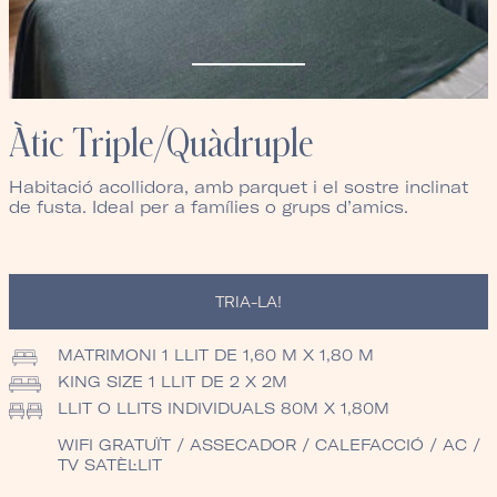
Àtic Triple/Quàdruple
Habitació acollidora, amb parquet i el sostre inclinat
de fusta. Ideal per a famílies o grups d’amics.
TRIA-LA!
MATRIMONI
1 LLIT DE 1,60 M X 1,80 M
KING SIZE
1 LLIT DE 2 X 2M
LLIT O LLITS INDIVIDUALS
80M X 1,80M
WIFI GRATUÏT / ASSECADOR / CALEFACCIÓ / AC /
TV SATÈL·LIT