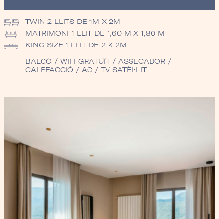
TWIN
2 LLITS DE 1M X 2M
MATRIMONI
1 LLIT DE 1,60 M X 1,80 M
KING SIZE
1 LLIT DE 2 X 2M
BALCÓ / WIFI GRATUÏT / ASSECADOR /
CALEFACCIÓ / AC / TV SATÈL·LIT