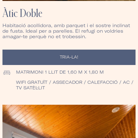
Àtic Doble
Habitació acollidora, amb parquet i el sostre inclinat
de fusta. Ideal per a parelles. El refugi on voldries
amagar-te perquè no et trobessin.
TRIA-LA!
MATRIMONI
1 LLIT DE 1,60 M X 1,80 M
WIFI GRATUÏT / ASSECADOR / CALEFACCIÓ / AC /
TV SATÈL·LIT