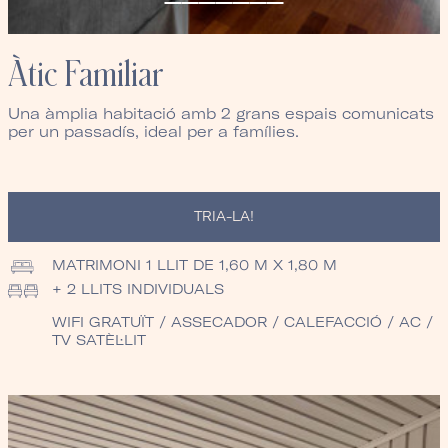
Àtic Familiar
Una àmplia habitació amb 2 grans espais comunicats
per un passadís, ideal per a famílies.
TRIA-LA!
MATRIMONI
1 LLIT DE 1,60 M X 1,80 M
+ 2 LLITS INDIVIDUALS
WIFI GRATUÏT / ASSECADOR / CALEFACCIÓ / AC /
TV SATÈL·LIT