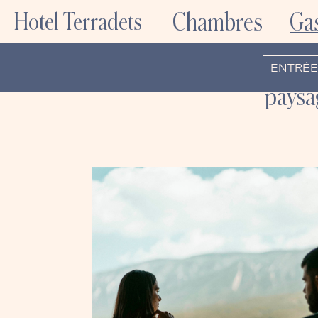
Chambres
Ga
Hotel Terradets
À l’
cuis
paysa