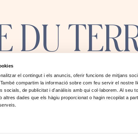
E DU TER
cookies
alitzar el contingut i els anuncis, oferir funcions de mitjans soci
INSTAGRAM
COMMENT ARRIVER
oc. També compartim la informació sobre com feu servir el nostre l
 socials, de publicitat i d'anàlisis amb qui col·laborem. Al seu to
FACEBOOK
REJOIGNEZ NOTRE ÉQUIPE
 altres dades que els hàgiu proporcionat o hagin recopilat a part
TIKTOK
ENVIRONNEMENT DURABLE
serveis.
BLOG
IALITÉ
CHARTE DES COOKIES