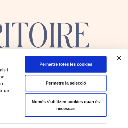
RITOIRE
Permetre totes les cookies
als i
INSCRIVEZ-VOUS À NOTRE NEWSLETTER
loc
Permetre la selecció
rn,
ir de
Només s’utilitzen cookies quan és
necessari
J’ACCEPTE LES CONDITIONS
ENVOYER
GÉNÉRALES ET LA POLITIQUE
DE CONFIDENTIALITÉ