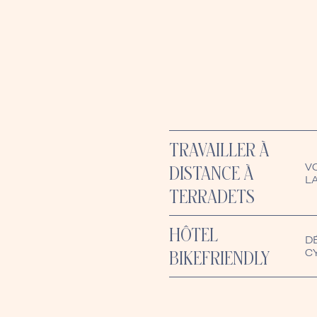
TRAVAILLER À
V
DISTANCE À
L
TERRADETS
HÔTEL
D
BIKEFRIENDLY
C