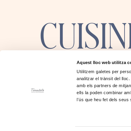
CUISIN
Aquest lloc web utilitza 
Utilitzem galetes per person
CTRA. BALAGUER
analitzar el trànsit del ll
TREMP C-13 · KM 75
25631 CELLERS
amb els partners de mitjans
ells la poden combinar amb
+34 973 651 120
l'ús que heu fet dels seus 
INFO@HOTELTERRADETS.COM
AVIS LÉGAL
AVIS DE CONFIDENT