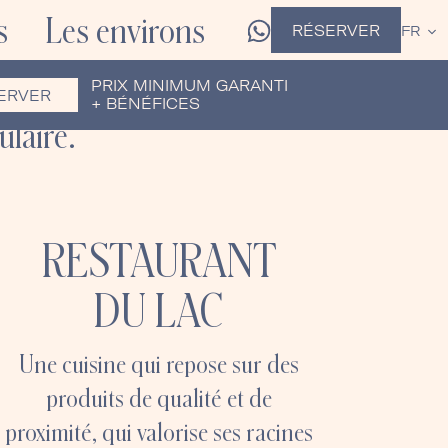
s
Les environs
RÉSERVER
FR
s une
 d’un
PRIX MINIMUM GARANTI
ERVER
+ BÉNÉFICES
laire.
RESTAURANT
DU LAC
Une cuisine qui repose sur des
produits de qualité et de
proximité, qui valorise ses racines