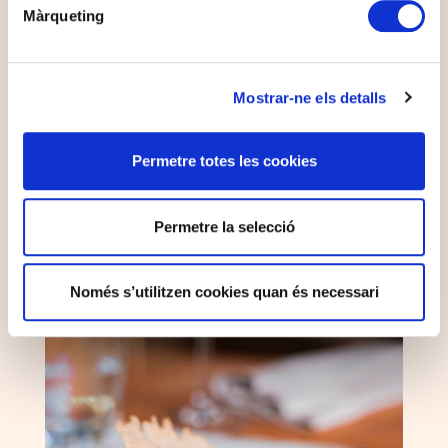
Màrqueting
Les meilleures façons de profiter de l’été à l’Hôtel Terradets !
Détente à la piscine, baignade dans le lac, couchers de soleil
magiques, concerts en plein air, activités nautiques, nuits
Mostrar-ne els detalls
étoilées...
VOIR PLUS
Permetre totes les cookies
Permetre la selecció
Només s’utilitzen cookies quan és necessari