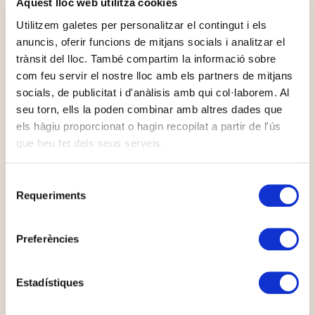
Aquest lloc web utilitza cookies
Utilitzem galetes per personalitzar el contingut i els
anuncis, oferir funcions de mitjans socials i analitzar el
trànsit del lloc. També compartim la informació sobre
com feu servir el nostre lloc amb els partners de mitjans
socials, de publicitat i d'anàlisis amb qui col·laborem. Al
seu torn, ells la poden combinar amb altres dades que
els hàgiu proporcionat o hagin recopilat a partir de l'ús
que heu fet dels seus serveis.
Selecció
Requeriments
de
consentiment
Preferències
PROFITE DE L'ÉTÉ À
TERRADETS
Estadístiques
ÉTÉ 2026